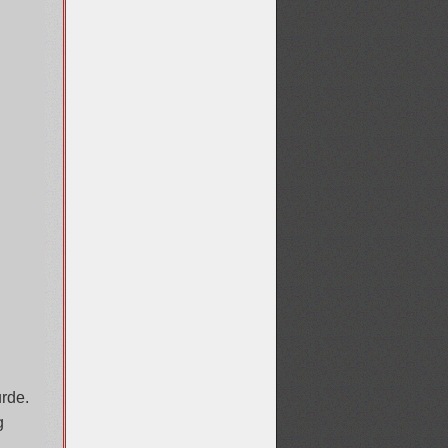
rde.
g