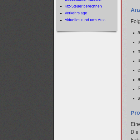
Kfz-Steuer berechnen
Anz
Verkehrslage
Aktuelles rund ums Auto
Folg
a
u
n
u
e
a
S
s
Pro
Eine
Die 
fest