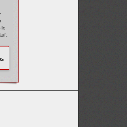
e
n
lle
uft.
️