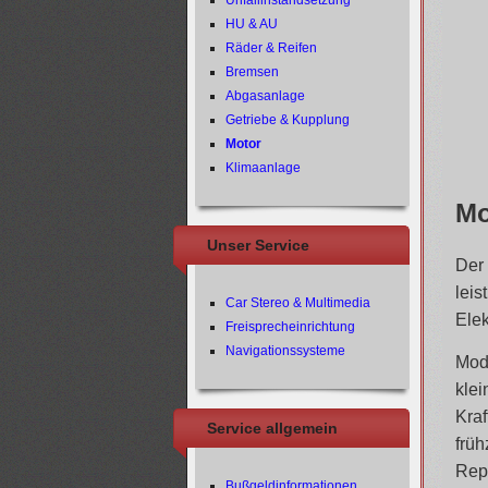
Unfallinstandsetzung
HU & AU
Räder & Reifen
Bremsen
Abgasanlage
Getriebe & Kupplung
Motor
Klimaanlage
Mo
Unser Service
Der 
leis
Car Stereo & Multimedia
Ele
Freisprecheinrichtung
Navigationssysteme
Mode
klei
Kraf
Service allgemein
früh
Rep
Bußgeldinformationen