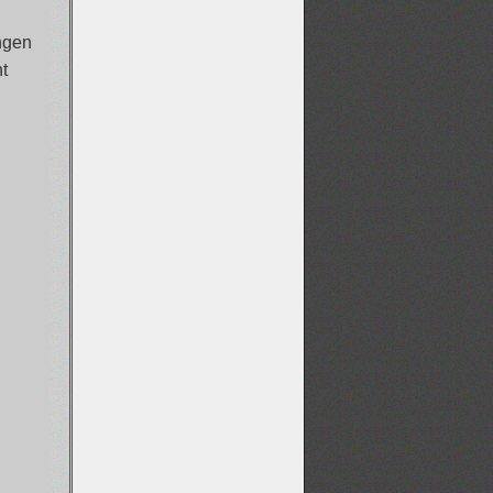
ngen
t