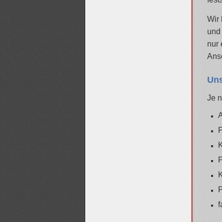
Wir 
und 
nur 
Ans
Uns
Je 
A
P
K
P
K
P
f