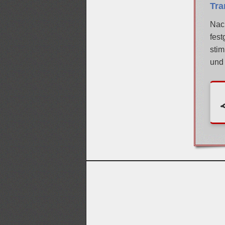
Tra
Nach
fest
stim
und 